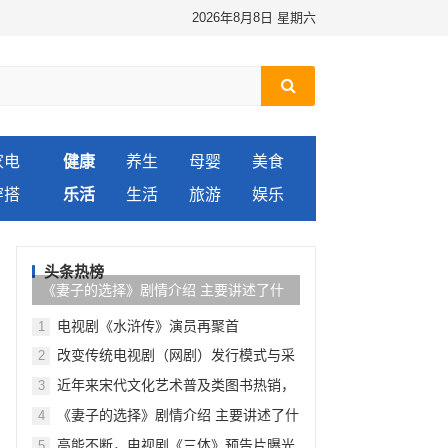
2026年8月8日 星期六
家电
健康
养生
母婴
美食
穿搭
乐活
生活
旅游
娱乐
头条热榜
《妻子的选择》剧情介绍 主要讲述了什
么故事内容
电视剧《水浒传》演员再聚首
1
改变传统电视剧（网剧）发行模式与采
2
购方式，“南海平台”将构建可持续发展
近年来宋代文化艺术普及类图书热销，
3
产业链
电视剧《梦华录》展现宋人生活图景再
《妻子的选择》剧情介绍 主要讲述了什
4
度引发热烈讨论传统文化成“流量密
么故事内容
码”，宋代美学缘何历久不衰
高能不断，电视剧《三体》预告片曝光
5