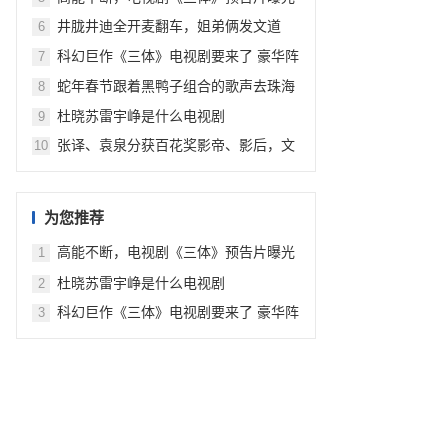
井胧井迪全开麦翻车，姐弟俩发文道
6
歉：歌手没唱好没有其他理由
科幻巨作《三体》电视剧要来了 豪华阵
7
容引期待
蛇年春节跟着黑鸭子组合的歌声去珠海
8
旅行
杜晓苏雷宇峥是什么电视剧
9
张译、袁泉分获百花奖影帝、影后，文
10
牧野获最佳导演奖，《长津湖》获最佳
影片奖
为您推荐
高能不断，电视剧《三体》预告片曝光
1
杜晓苏雷宇峥是什么电视剧
2
科幻巨作《三体》电视剧要来了 豪华阵
3
容引期待