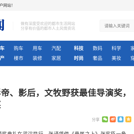
户网站！
做有深度受欢迎的都市生活网站
分享有价值的都市人土风情资讯
车
购车
用车
汽配
科技
数码
科学
产
楼市
装修
家居
时尚
奢品
美妆
影帝、影后，文牧野获最佳导演奖，
奖