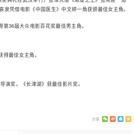
奖颁奖典礼在武汉举行，张译凭借《悬崖之上》张宪臣一角
，袁泉凭借电影《中国医生》中文婷一角获颁最佳女主角。
得第36届大众电影百花奖最佳男主角。
获得最佳女主角。
佳导演奖。《长津湖》获最佳影片奖。