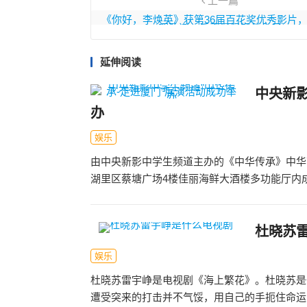
上一篇
《你好，李焕英》获第36届百花奖优秀影片
咽致谢：后天是妈妈的生日
延伸阅读
中央新影
办
娱乐
由中央新影中学生频道主办的《中华传承》中华艺
湖里区蔡塘广场4楼佳丽海鲜大酒楼多功能厅内成功
杜晓苏
娱乐
杜晓苏雷宇峥是电视剧《海上繁花》。杜晓苏是
遭受突来的打击并不气馁，用自己的手扼住命运的