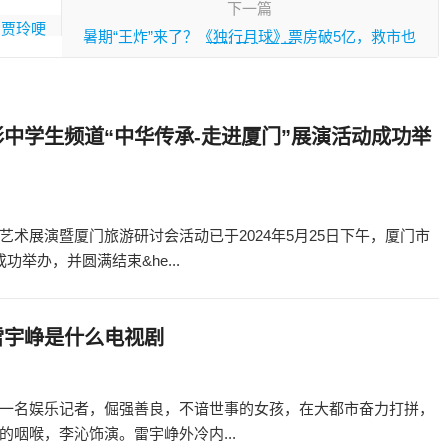
下一篇
，贾玲哽
暑期“王炸”来了？《独行月球》票房破5亿，救市也
要救开心麻花
中学生频道“中华传承-走进厦门”展演活动成功举
术展演暨厦门旅游研讨会活动已于2024年5月25日下午，厦门市
举办，并圆满结束&he...
雷宇峥是什么电视剧
一名娱乐记者，倔强善良，不谙世事的女孩，在大都市奋力打拼，
咽喉，李沁饰演。雷宇峥外冷内...