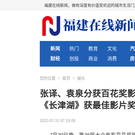
福建在线新闻，做有深度有价值受欢迎的城市生活门
新闻
热门
教育
文化
汽
财经
创投
商业
消费
房
您的位置
首页
娱乐
张译、袁泉分获百花奖
《长津湖》获最佳影片
2022-07-31 07:19:08