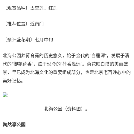
〔观赏品种〕太空莲、红莲
〔推荐位置〕近南门
〔预计盛花期〕七月中旬
北海公园养荷育荷的历史悠久，始于金代的“白莲潭”，发展于清
代的“御苑荷香”，盛于现今的“荷香溢远”。荷花映白塔的美丽盛
景，早已成为北海文化的重要组成部分，也是北京老百姓心中的
美好记忆。
北海公园（资料图）。
陶然亭公园