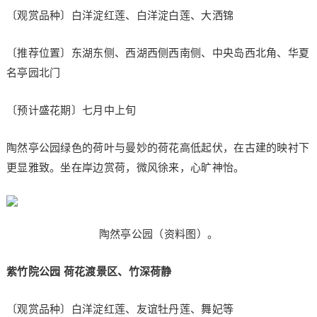
〔观赏品种〕白洋淀红莲、白洋淀白莲、大洒锦
〔推荐位置〕东湖东侧、西湖西侧西南侧、中央岛西北角、华夏
名亭园北门
〔预计盛花期〕七月中上旬
陶然亭公园绿色的荷叶与曼妙的荷花高低起伏，在古建的映衬下
更显雅致。坐在岸边赏荷，微风徐来，心旷神怡。
陶然亭公园（资料图）。
紫竹院公园 荷花渡景区、竹深荷静
〔观赏品种〕白洋淀红莲、友谊牡丹莲、舞妃等