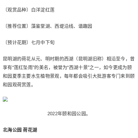
〔观赏品种〕白洋淀红莲
〔推荐位置〕藻鉴堂湖、西堤沿线、谐趣园
〔预计花期〕七月中下旬
昆明湖的荷花从元、明时期的西湖（昆明湖旧称）相沿至今，曾
享有“莲红坠雨”的美名，被誉为“西湖十景”之一，如今更成为颐
和园夏季主要水生植物景观，每年都会吸引大批游客专门来到颐
和园观荷赏莲。
2022年颐和园公园。
北海公园 荷花湖