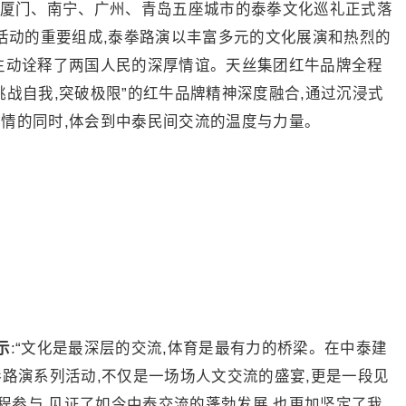
、厦门、南宁、广州、青岛五座城市的泰拳文化巡礼正式落
祝活动的重要组成,泰拳路演以丰富多元的文化展演和热烈的
,生动诠释了两国人民的深厚情谊。天丝集团红牛品牌全程
挑战自我,突破极限”的红牛品牌精神深度融合,通过沉浸式
激情的同时,体会到中泰民间交流的温度与力量。
示
:“文化是最深层的交流,体育是最有力的桥梁。在中泰建
拳路演系列活动,不仅是一场场人文交流的盛宴,更是一段见
程参与,见证了如今中泰交流的蓬勃发展,也更加坚定了我