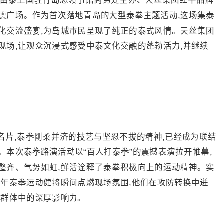
9日,由泰王国驻青岛总领事馆商务处主办、天丝集团红牛品牌
德广场。作为首次落地青岛的大型泰拳主题活动,这场集泰
化交流盛宴,为岛城市民呈现了纯正的泰式风情。天丝集团
现场,让观众沉浸式感受中泰文化交融的蓬勃活力,并继续
名片,泰拳刚柔并济的技艺与坚忍不拔的精神,已经成为联结
本次泰拳路演活动以“百人打泰拳”的震撼表演拉开帷幕,
整齐、气势如虹,鲜活诠释了泰拳积极向上的运动精神。实
少年泰拳运动健将瞬间点燃现场氛围,他们在攻防转换中迸
年群体中的深厚影响力。