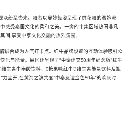
观众纷至沓来。舞者以曼妙舞姿呈现了鲜花舞的温婉流
律中感受泰国文化的柔和之美。一旁的市集区域热闹非凡,
梭其间,享受中泰文化交融的热烈氛围。
品牌展台成为人气打卡点。红牛品牌设置的互动体验吸引众
快乐与能量。展区还呈现了“中泰建交50周年纪念版”红牛
®维生素牛磺酸饮料、0糖果味红牛®维生素能量饮料及瓶
”力全开,在黄海之滨共度“中泰友谊金色50年”的欢庆时