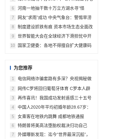
球友谊赛
河南一地抽干数十万立方湖水寻“怪
6
鱼”：高危外来生物鳄雀鳝，号称“水中
网友“求雨”成功 中央气象台：警惕旱涝
7
杀手”
急转
制度建设抓铁有痕 资本市场生态全面改
8
善
世界智能大会在全球经济下滑担忧中开
9
幕并释放信心
国家卫健委：各地不得擅自扩大健康码
10
应用范围
为您推荐
电信网络诈骗套路有多深？央视揭秘做
1
任务式刷单多套路骗局
网传C罗将回归葡萄牙体育 C罗本人辟
2
谣：假新闻
再传喜讯！我国成功发射遥感三十五号
3
02组卫星
中国人2020年平均初婚年龄28.67岁：
4
安徽省女性初婚年龄已达30岁以上
女乘客在地铁内跳舞 成都地铁通报
5
特朗普将美高法堕胎权裁决归功自己
6
外媒曝新发现：迄今“世界最深沉船”，
7