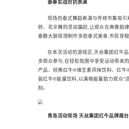
泰拳实战对抗表演
现场的泰式舞蹈表演与传统市集吸引
转、花伞舞的灵动蹁跹,让观众在典雅韵
泰籍大厨现场制作多款泰式美食,市民穿
在本次活动的游戏区,天丝集团红牛
多观众参与,在轻松氛围中享受运动带来的
产品、经典红牛®维生素风味饮料、红牛
装红牛®能量饮料,以满格能量助力观众“活
刻。
青岛活动现场 天丝集团红
牛品牌
展台