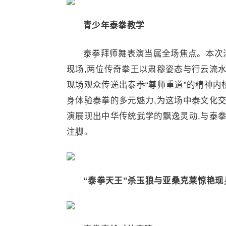
青少年泰拳
教学
泰拳拜师舞表演当属全场焦点。本次
现场,两位传奇拳王以肃穆姿态与行云流水
现场观众传递出泰拳“尊师重道”的精神内
身体验泰拳的多元魅力,为这场中泰文化
演展现出中华传统武学的飘逸灵动,与泰
注脚。
“泰拳天王
”
杀玉狼
与
亚桑克莱
惊艳现