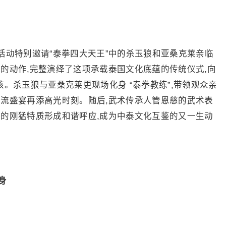
活动特别邀请“泰拳四大天王”中的杀玉狼和亚桑克莱亲临
的动作,完整演绎了这项承载泰国文化底蕴的传统仪式,向
核。杀玉狼与亚桑克莱更现场化身 “泰拳教练”,带领观众亲
交流盛宴再添高光时刻。随后,武术传承人管恩慈的武术表
拳的刚猛特质形成和谐呼应,成为中泰文化互鉴的又一生动
身