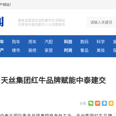
户网站！
做有深度受欢迎的都市生活网站
分享有价值的都市人土风情资讯
车
购车
用车
汽配
科技
数码
科学
产
楼市
装修
家居
时尚
奢品
美妆
，天丝集团红牛品牌赋能中泰建交