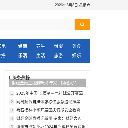
2026年8月8日 星期六
家电
健康
养生
母婴
美食
穿搭
乐活
生活
旅游
娱乐
头条热榜
财经金融直播迎新规 专家：财经大V、
自媒体或为重点监管对象
2023年中国·长泰乡村气排球公开赛漳
1
州赛区选拔赛
网易起诉自媒体张栋伟恶意造谣抹黑
2
笏石杨林小学开展国庆假期安全教育
3
财经金融直播迎新规 专家：财经大V、
4
自媒体或为重点监管对象
漳州市成功举办2024年飞烨杯闽台羽毛
5