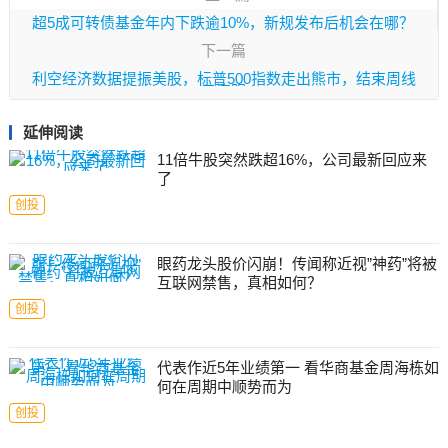
超5成可转债基金年内下跌逾10%，新规发布后机会在哪？
下一篇
利空经济数据提振美股，标普500指数走出熊市，结束周线
三连阴
延伸阅读
11倍牛股突然跌超16%，公司最新回应来
了
创投
眼药龙头股价闪崩！传闻称近视”神药”将被
互联网禁售，真相如何？
创投
代表作近5年业绩第一 看华商基金周海栋如
何在周期中顺势而为
创投