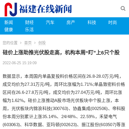
新闻
财经
汽车
房产
科技
时尚
健康
乐活
您的位置
首页
创投
硅价上涨助推光伏股走高，机构本周“盯”上6只个股
2022-06-25 15:19:09
数据显示，本周国内单晶复投料价格区间在26.8-28.0万元/吨，
成交均价为27.31万元/吨，周环比涨幅为1.71%;单晶致密料价格
区间在26.6-27.8万元/吨，成交均价为27.04万元/吨，周环比涨
幅为1.62%。硅价上涨推动A股市场光伏板块中个股上涨，本
周，光伏板块内锦浪科技(300763)、协鑫集成(002506)、帝科股
份本周分别累计上涨35.14%、24/48%、22.59%，禾望电气
(603063)、科华数据、亚玛顿(002623)、振江股份(603507)等涨